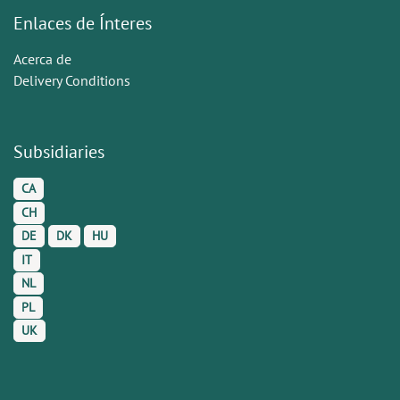
Enlaces de Ínteres
Acerca de
Delivery Conditions
Subsidiaries
CA
CH
DE
DK
HU
IT
NL
PL
UK