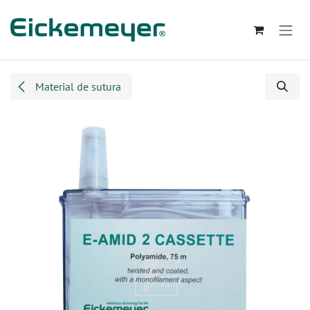
Ir al contenido
Material de sutura