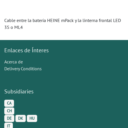
Cable entre la batería HEINE mPack y la linterna frontal LED
3S o ML4
Enlaces de Ínteres
Acerca de
Delivery Conditions
Subsidiaries
CA
CH
DE
DK
HU
IT