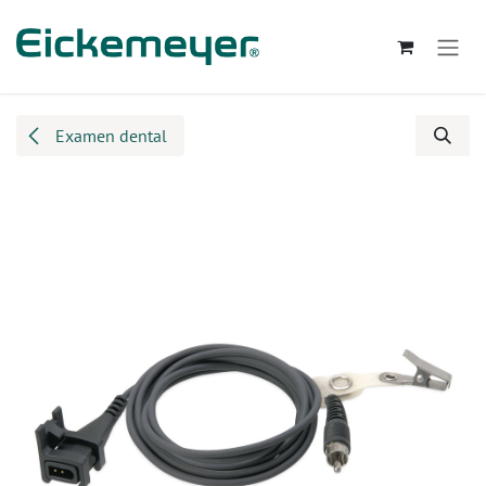
Ir al contenido
Examen dental