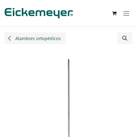
Ir al contenido
Alambres ortopédicos