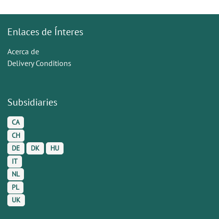
Enlaces de Ínteres
Acerca de
Delivery Conditions
Subsidiaries
CA
CH
DE
DK
HU
IT
NL
PL
UK