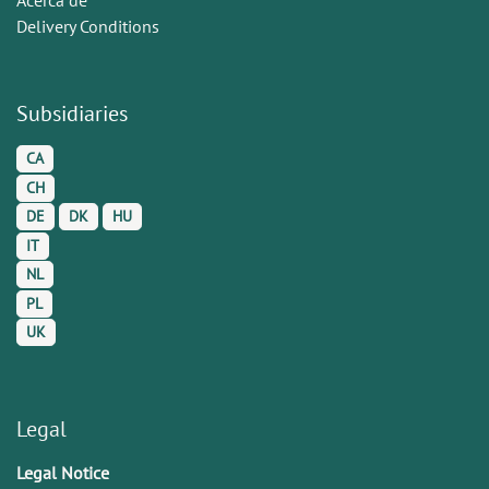
Delivery Conditions
Subsidiaries
CA
CH
DE
DK
HU
IT
NL
PL
UK
Legal
Legal Notice