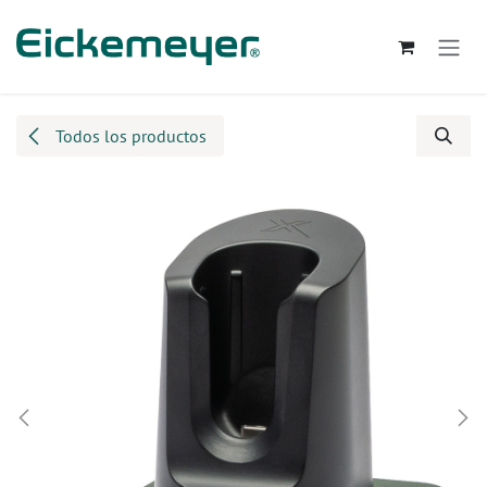
Ir al contenido
Todos los productos