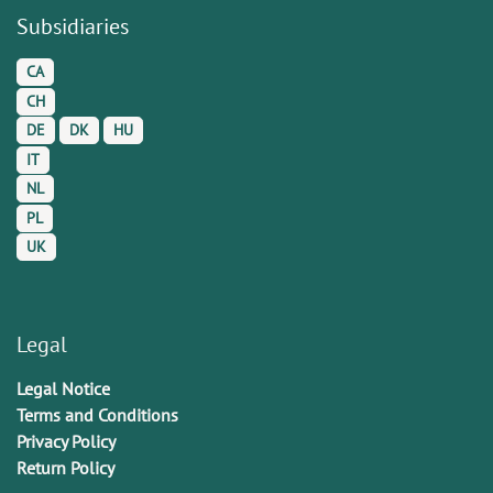
Subsidiaries
CA
CH
DE
DK
HU
IT
NL
PL
UK
Legal
Legal Notice
Terms and Conditions
Privacy Policy
Return Policy