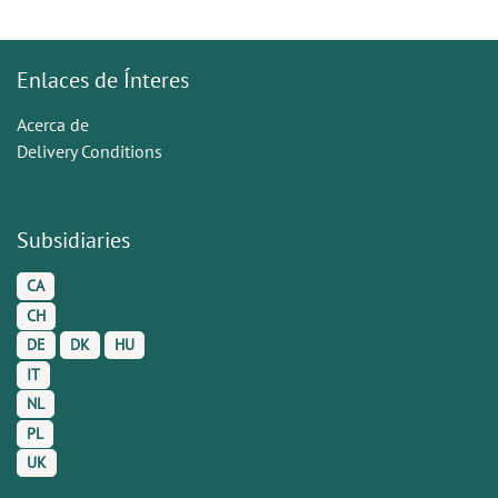
Enlaces de Ínteres
Acerca de
Delivery Conditions
Subsidiaries
CA
CH
DE
DK
HU
IT
NL
PL
UK