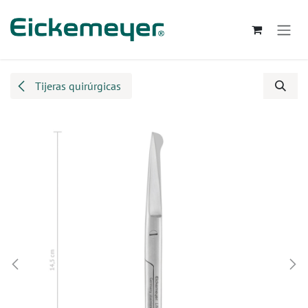
Ir al contenido
Tijeras quirúrgicas