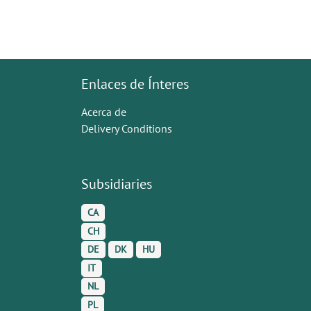
Enlaces de Ínteres
Acerca de
Delivery Conditions
Subsidiaries
CA
CH
DE
DK
HU
IT
NL
PL