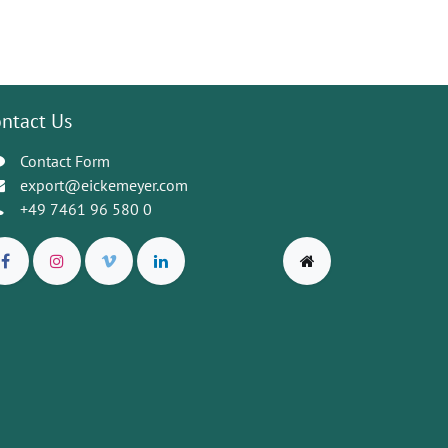
ntact Us
Contact Form
export@eickemeyer.com
+49 7461 96 580 0