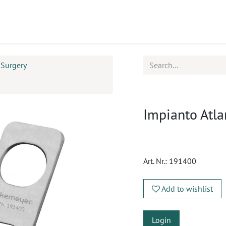
ucts
CPD
Service
 Surgery
Impianto Atla
Art. Nr.:
191400
Add to wishlist
Login