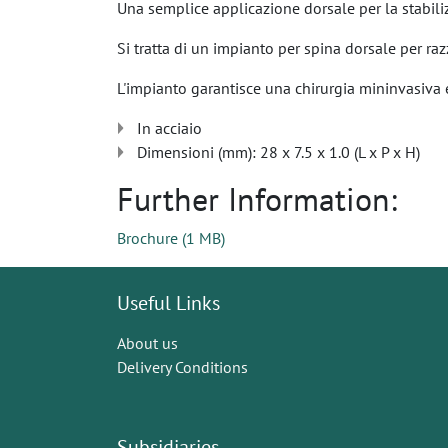
Una semplice applicazione dorsale per la stabiliz
Si tratta di un impianto per spina dorsale per ra
L'impianto garantisce una chirurgia mininvasiva e
In acciaio
Dimensioni (mm): 28 x 7.5 x 1.0 (L x P x H)
Further Information:
Brochure
(
1 MB
)
Useful Links
About us
Delivery Conditions
Subsidiaries