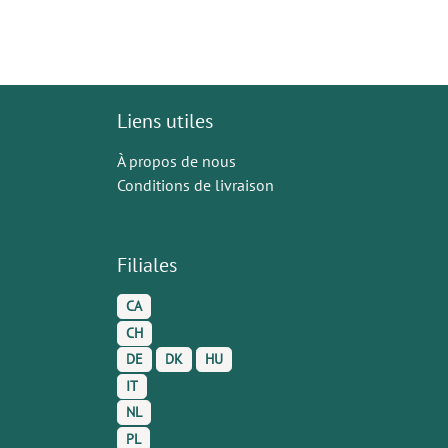
Liens utiles
À propos de nous
Conditions de livraison
Filiales
CA
CH
DE
DK
HU
IT
NL
PL