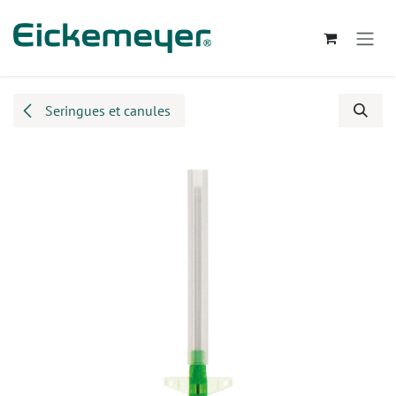
Se rendre au contenu
Seringues et canules