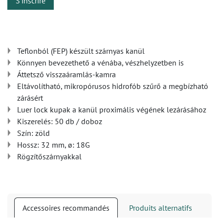
S'inscrire
Teflonból (FEP) készült szárnyas kanül
Könnyen bevezethető a vénába, vészhelyzetben is
Áttetsző visszaáramlás-kamra
Eltávolítható, mikropórusos hidrofób szűrő a megbízható
zárásért
Luer lock kupak a kanül proximális végének lezárásához
Kiszerelés: 50 db / doboz
Szín: zöld
Hossz: 32 mm, ø: 18G
Rögzítőszárnyakkal
Accessoires recommandés
Produits alternatifs