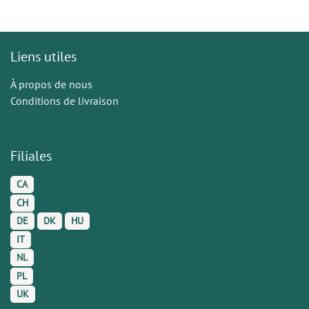
Liens utiles
À propos de nous
Conditions de livraison
Filiales
CA
CH
DE
DK
HU
IT
NL
PL
UK