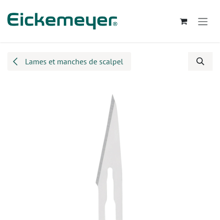
Se rendre au contenu
Lames et manches de scalpel