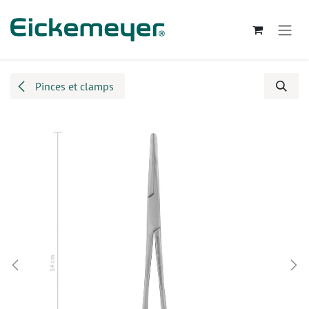
Se rendre au contenu
Pinces et clamps