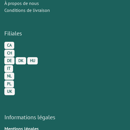
À propos de nous
Conditions de livraison
Filiales
CA
CH
DE
DK
HU
IT
NL
PL
UK
Informations légales
Mentions légales