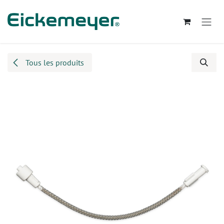
Se rendre au contenu
Tous les produits