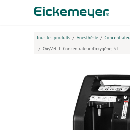
Se rendre au contenu
Prod
Tous les produits
Anesthésie
Concentrateu
OxyVet III Concentrateur d'oxygène, 5 L