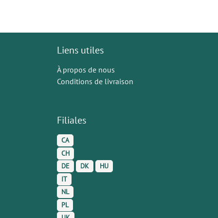
Liens utiles
À propos de nous
Conditions de livraison
Filiales
CA
CH
DE
DK
HU
IT
NL
PL
UK