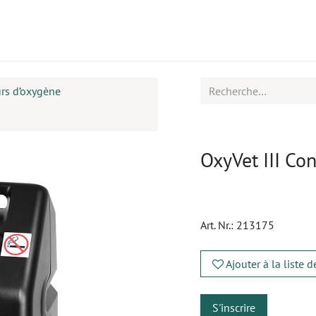
uits
Rendez-vous
Contactez-nous
rs d’oxygène
OxyVet III Co
Art. Nr.:
213175
Ajouter à la liste 
S'inscrire