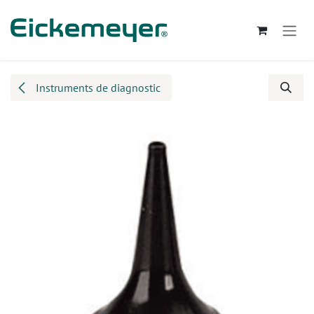
Se rendre au contenu
Instruments de diagnostic