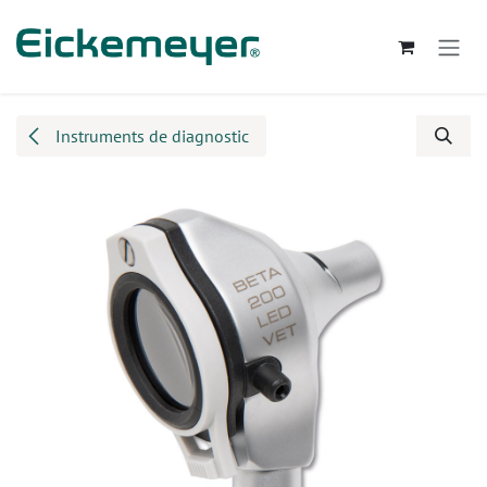
Se rendre au contenu
Instruments de diagnostic