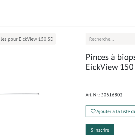
uits
Rendez-vous
Contactez-nous
ables pour EickView 150 SD
Pinces à biop
EickView 150
Art. Nr.:
30616802
Ajouter à la liste 
S'inscrire