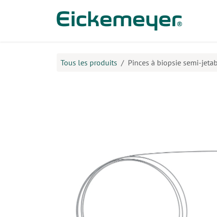
Se rendre au contenu
Prod
Tous les produits
Pinces à biopsie semi-jet