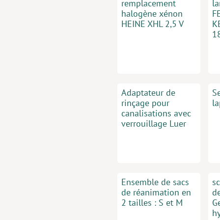
remplacement
l
halogène xénon
F
HEINE XHL 2,5 V
K
1
Adaptateur de
S
rinçage pour
l
canalisations avec
verrouillage Luer
Ensemble de sacs
s
de réanimation en
d
2 tailles : S et M
G
h