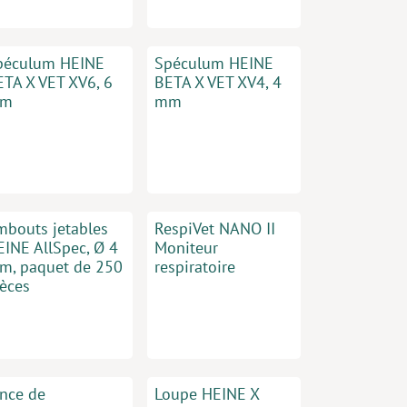
péculum HEINE
Spéculum HEINE
ETA X VET XV6, 6
BETA X VET XV4, 4
m
mm
mbouts jetables
RespiVet NANO II
EINE AllSpec, Ø 4
Moniteur
m, paquet de 250
respiratoire
ièces
ince de
Loupe HEINE X