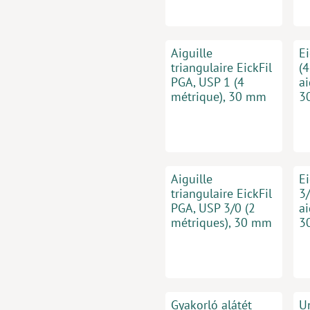
Aiguille
E
triangulaire EickFil
(4
PGA, USP 1 (4
ai
métrique), 30 mm
3
Aiguille
E
triangulaire EickFil
3/
PGA, USP 3/0 (2
ai
métriques), 30 mm
3
Gyakorló alátét
U