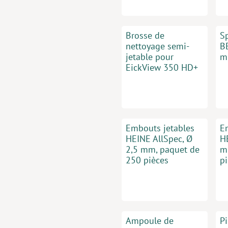
Brosse de
S
nettoyage semi-
B
jetable pour
m
EickView 350 HD+
Embouts jetables
E
HEINE AllSpec, Ø
H
2,5 mm, paquet de
m
250 pièces
p
Ampoule de
P