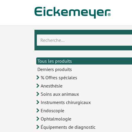
Se rendre au contenu
Prod
Tous les produits
Derniers produits
​% Offres spéciales
Anesthésie
​Soins aux animaux
Instruments chirurgicaux
Endoscopie
Ophtalmologie
Équipements de diagnostic