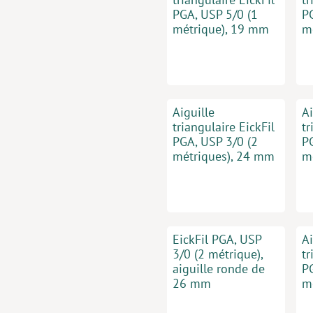
PGA, USP 5/0 (1
P
métrique), 19 mm
m
Aiguille
Ai
triangulaire EickFil
tr
PGA, USP 3/0 (2
P
métriques), 24 mm
m
EickFil PGA, USP
Ai
3/0 (2 métrique),
tr
aiguille ronde de
P
26 mm
m