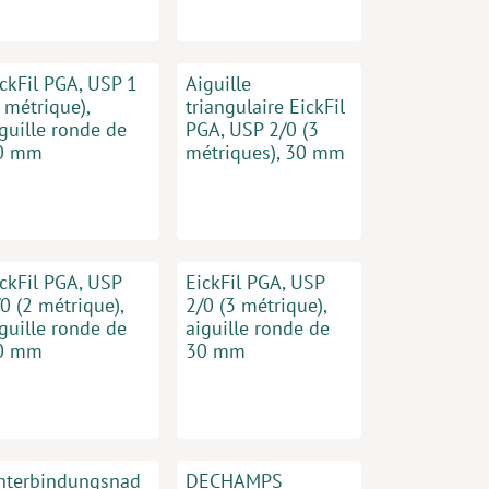
ickFil PGA, USP 1
Aiguille
 métrique),
triangulaire EickFil
guille ronde de
PGA, USP 2/0 (3
0 mm
métriques), 30 mm
ickFil PGA, USP
EickFil PGA, USP
0 (2 métrique),
2/0 (3 métrique),
guille ronde de
aiguille ronde de
0 mm
30 mm
nterbindungsnad
DECHAMPS