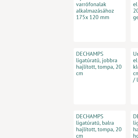
varrófonalak
e
alkalmazásához
20
175x 120 mm
g
DECHAMPS
U
ligatúratű, jobbra
e
hajlított, tompa, 20
k
cm
c
/ 
DECHAMPS
D
ligatúratű, balra
li
hajlított, tompa, 20
ha
cm
h