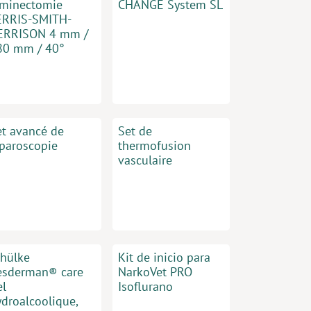
aminectomie
CHANGE System SL
ERRIS-SMITH-
ERRISON 4 mm /
80 mm / 40°
et avancé de
Set de
aparoscopie
thermofusion
vasculaire
chülke
Kit de inicio para
esderman® care
NarkoVet PRO
el
Isoflurano
ydroalcoolique,