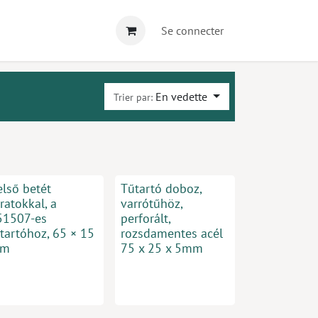
Se connecter
En vedette
Trier par:
első betét
Tűtartó doboz,
ratokkal, a
varrótűhöz,
51507-es
perforált,
tartóhoz, 65 × 15
rozsdamentes acél
m
75 x 25 x 5mm