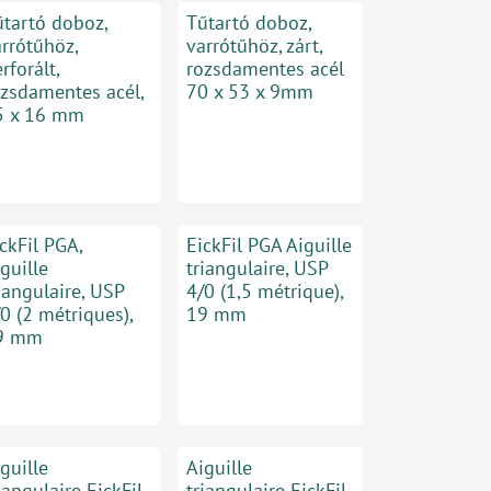
űtartó doboz,
Tűtartó doboz,
arrótűhöz,
varrótűhöz, zárt,
rforált,
rozsdamentes acél
ozsdamentes acél,
70 x 53 x 9mm
5 x 16 mm
ckFil PGA,
EickFil PGA Aiguille
guille
triangulaire, USP
iangulaire, USP
4/0 (1,5 métrique),
0 (2 métriques),
19 mm
9 mm
guille
Aiguille
iangulaire EickFil
triangulaire EickFil