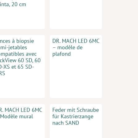
inta, 20 cm
inces à biopsie
DR. MACH LED 6MC
emi-jetables
– modèle de
ompatibles avec
plafond
ickView 60 SD, 60
D-XS et 65 SD-
RS
R. MACH LED 6MC
Feder mit Schraube
 Modèle mural
für Kastrierzange
nach SAND