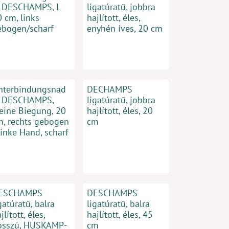
l DESCHAMPS, L
ligatúratű, jobbra
 cm, links
hajlított, éles,
ebogen/scharf
enyhén íves, 20 cm
nterbindungsnad
DECHAMPS
l DESCHAMPS,
ligatúratű, jobbra
leine Biegung, 20
hajlított, éles, 20
m, rechts gebogen
cm
linke Hand, scharf
ESCHAMPS
DESCHAMPS
gatúratű, balra
ligatúratű, balra
jlított, éles,
hajlított, éles, 45
osszú, HUSKAMP-
cm