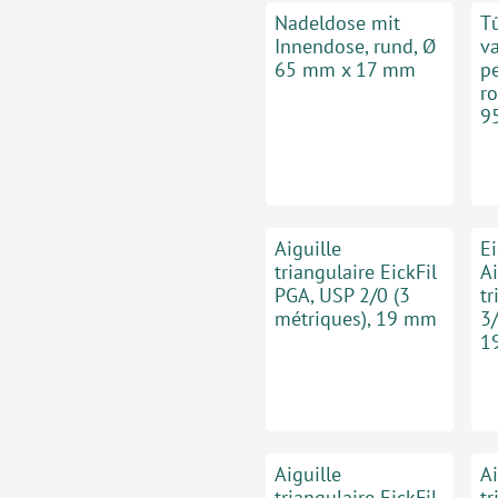
Nadeldose mit
T
Innendose, rund, Ø
v
65 mm x 17 mm
pe
r
9
Aiguille
Ei
triangulaire EickFil
Ai
PGA, USP 2/0 (3
tr
métriques), 19 mm
3/
1
Aiguille
Ai
triangulaire EickFil
tr