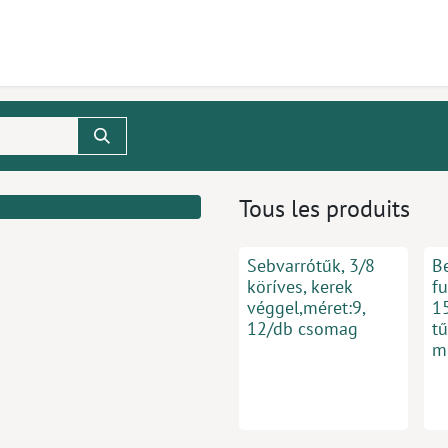
uits
Rendez-vous
Contactez-nous
Tous les produits
Sebvarrótűk, 3/8
B
köríves, kerek
fu
véggel,méret:9,
1
12/db csomag
tű
m