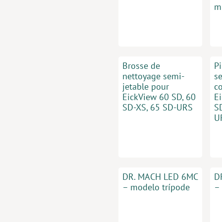
m
Brosse de
P
nettoyage semi-
s
jetable pour
c
EickView 60 SD, 60
E
SD-XS, 65 SD-URS
S
U
DR. MACH LED 6MC
D
– modelo trípode
–